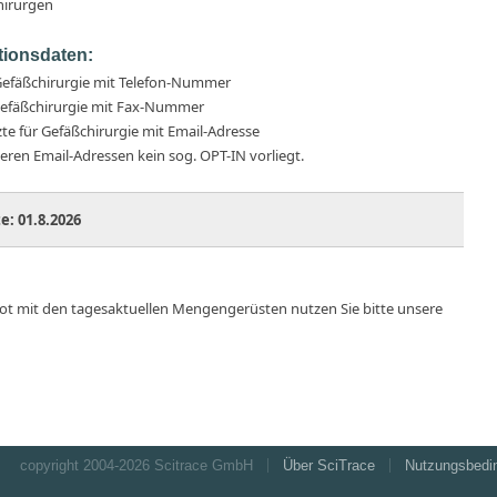
hirurgen
ionsdaten:
 Gefäßchirurgie mit Telefon-Nummer
 Gefäßchirurgie mit Fax-Nummer
te für Gefäßchirurgie mit Email-Adresse
seren Email-Adressen kein sog. OPT-IN vorliegt.
te:
01.8.2026
ot mit den tagesaktuellen Mengengerüsten nutzen Sie bitte unsere
copyright 2004-
2026 Scitrace GmbH
Über SciTrace
Nutzungsbedi